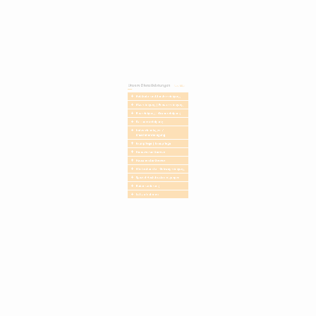
Maschinenreinigung
Grünpflege | Graupflege
Handwerker-Service
Hausmeister-Service
Winterdienste | Gehwegreinigung
Spezial-Hochdruckreinigungen
Bodensanierung
Luftaufnahmen